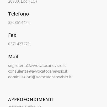
26900, Lodi (LO)
Telefono
3208614424
Fax
0371427278
Mail
segreteria@avvocatocanevisio.it
consulenza@avvocatocanevisio.it
domiciliazioni@avvocatocanevisio.it
APPROFONDIMENTI
Avvocato d'affari
(1)